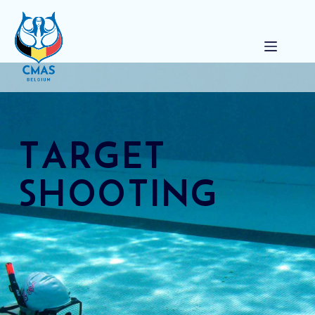
Target shooting
TARGET
SHOOTING